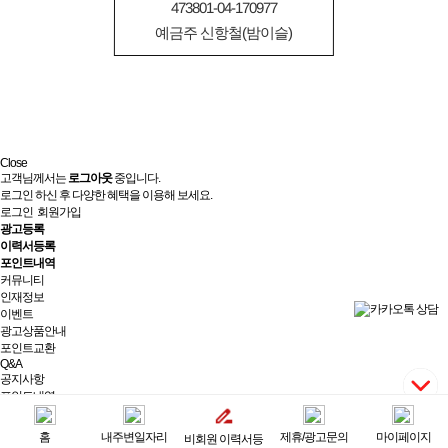
473801-04-170977
예금주 신항철(밤이슬)
Close
고객님께서는
로그아웃
중입니다.
로그인 하신 후 다양한 혜택을 이용해 보세요.
로그인
회원가입
광고등록
이력서등록
포인트내역
커뮤니티
인재정보
이벤트
광고상품안내
포인트교환
Q&A
공지사항
포인트내역
제휴/광고문의
실시간상담
홈
내주변일자리
제휴/광고문의
마이페이지
비회원 이력서등
최근 본 광고
전체보기