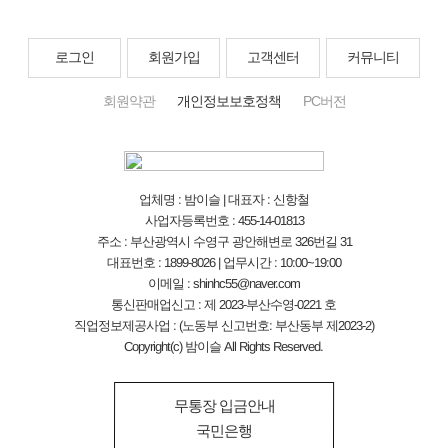
로그인
회원가입
고객센터
커뮤니티
회원약관
개인정보보호정책
PC버전
업체명 : 밤이슬 | 대표자 : 신항철
사업자등록번호 : 455-14-01813
주소 : 부산광역시 수영구 광안해변로 326번길 31
대표번호 : 1899-8026 | 업무시간 : 10:00~19:00
이메일 : shinhc55@naver.com
통신판매업신고 : 제 2023-부산수영-0221 호
직업정보제공사업 : (노동부 신고번호: 부산동부 제2023-2)
Copyright(c) 밤이슬 All Rights Reserved.
무통장 입금안내
국민은행