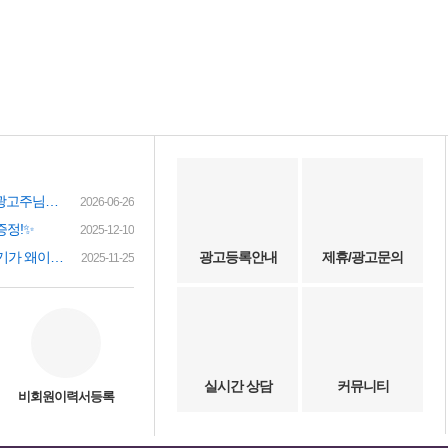
여성인재정보 이력서 등록시 유료광고주님께 인재정보 문자갑니다!
2026-06-26
증정!✨
2025-12-10
(챗gpt) 요즘 유흥업소 아가씨 구하기가 왜이리 힘들까요? 원인이 무엇이 잇을까요?
광고등록안내
제휴/광고문의
2025-11-25
실시간 상담
커뮤니티
비회원이력서등록