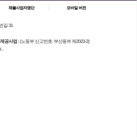
채불사업자명단
모바일 버전
번길 31
제공사업
: (노동부 신고번호: 부산동부 제2023-2)
..