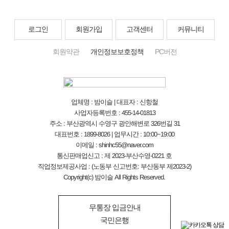
로그인
회원가입
고객센터
커뮤니티
회원약관
개인정보보호정책
PC버전
업체명 : 밤이슬 | 대표자 : 신항철
사업자등록번호 : 455-14-01813
주소 : 부산광역시 수영구 광안해변로 326번길 31
대표번호 : 1899-8026 | 업무시간 : 10:00~19:00
이메일 : shinhc55@naver.com
통신판매업신고 : 제 2023-부산수영-0221 호
직업정보제공사업 : (노동부 신고번호: 부산동부 제2023-2)
Copyright(c) 밤이슬 All Rights Reserved.
무통장 입금안내
국민은행