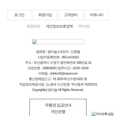
로그인
회원가입
고객센터
커뮤니티
회원약관
개인정보보호정책
PC버전
업체명 : 밤이슬 | 대표자 : 신항철
사업자등록번호 : 455-14-01813
주소 : 부산광역시 수영구 광안해변로 326번길 31
대표번호 : 1899-8026 | 업무시간 : 10:00~19:00
이메일 : shinhc55@naver.com
통신판매업신고 : 제 2023-부산수영-0221 호
직업정보제공사업 : (노동부 신고번호: 부산동부 제2023-2)
Copyright(c) 밤이슬 All Rights Reserved.
무통장 입금안내
국민은행