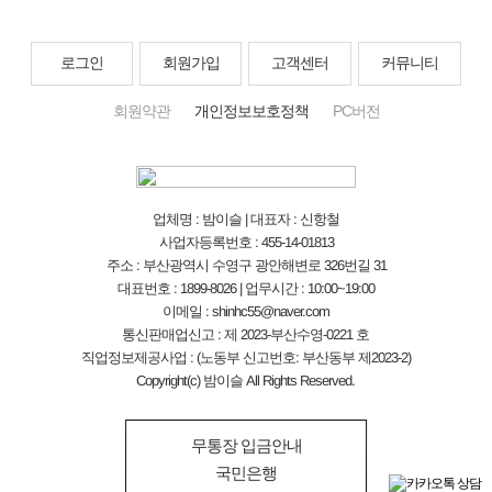
로그인
회원가입
고객센터
커뮤니티
회원약관
개인정보보호정책
PC버전
업체명 : 밤이슬 | 대표자 : 신항철
사업자등록번호 : 455-14-01813
주소 : 부산광역시 수영구 광안해변로 326번길 31
대표번호 : 1899-8026 | 업무시간 : 10:00~19:00
이메일 : shinhc55@naver.com
통신판매업신고 : 제 2023-부산수영-0221 호
직업정보제공사업 : (노동부 신고번호: 부산동부 제2023-2)
Copyright(c) 밤이슬 All Rights Reserved.
무통장 입금안내
국민은행