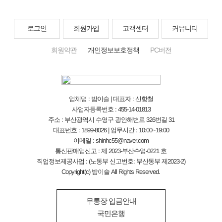
로그인
회원가입
고객센터
커뮤니티
회원약관
개인정보보호정책
PC버전
업체명 : 밤이슬 | 대표자 : 신항철
사업자등록번호 : 455-14-01813
주소 : 부산광역시 수영구 광안해변로 326번길 31
대표번호 : 1899-8026 | 업무시간 : 10:00~19:00
이메일 : shinhc55@naver.com
통신판매업신고 : 제 2023-부산수영-0221 호
직업정보제공사업 : (노동부 신고번호: 부산동부 제2023-2)
Copyright(c) 밤이슬 All Rights Reserved.
무통장 입금안내
국민은행