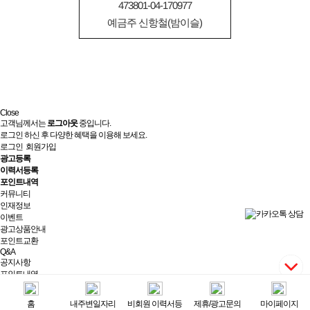
473801-04-170977
예금주 신항철(밤이슬)
Close
고객님께서는
로그아웃
중입니다.
로그인 하신 후 다양한 혜택을 이용해 보세요.
로그인
회원가입
광고등록
이력서등록
포인트내역
커뮤니티
인재정보
이벤트
광고상품안내
포인트교환
Q&A
공지사항
포인트내역
제휴/광고문의
실시간상담
홈
내주변일자리
비회원 이력서등
제휴/광고문의
마이페이지
최근 본 광고
전체보기