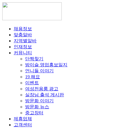
채용정보
맞춤알바
지역별알바
인재정보
커뮤니티
단짝찾기
밤이슬 영업홍보일지
언니들 이야기
19 해요
이벤트
여성전용룸 광고
실장님 출석 게시판
밤문화 이야기
밤문화 뉴스
중고장터
제휴업체
고객센터