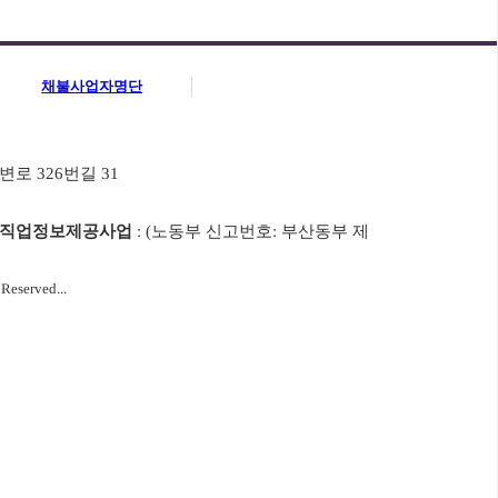
채불사업자명단
변로 326번길 31
직업정보제공사업
: (노동부 신고번호: 부산동부 제
eserved...