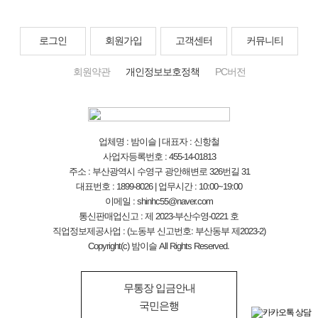
로그인
회원가입
고객센터
커뮤니티
회원약관
개인정보보호정책
PC버전
업체명 : 밤이슬 | 대표자 : 신항철
사업자등록번호 : 455-14-01813
주소 : 부산광역시 수영구 광안해변로 326번길 31
대표번호 : 1899-8026 | 업무시간 : 10:00~19:00
이메일 : shinhc55@naver.com
통신판매업신고 : 제 2023-부산수영-0221 호
직업정보제공사업 : (노동부 신고번호: 부산동부 제2023-2)
Copyright(c) 밤이슬 All Rights Reserved.
무통장 입금안내
국민은행