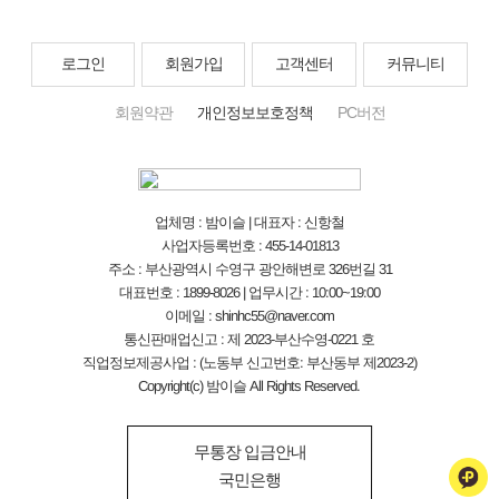
로그인
회원가입
고객센터
커뮤니티
회원약관
개인정보보호정책
PC버전
업체명 : 밤이슬 | 대표자 : 신항철
사업자등록번호 : 455-14-01813
주소 : 부산광역시 수영구 광안해변로 326번길 31
대표번호 : 1899-8026 | 업무시간 : 10:00~19:00
이메일 : shinhc55@naver.com
통신판매업신고 : 제 2023-부산수영-0221 호
직업정보제공사업 : (노동부 신고번호: 부산동부 제2023-2)
Copyright(c) 밤이슬 All Rights Reserved.
무통장 입금안내
국민은행