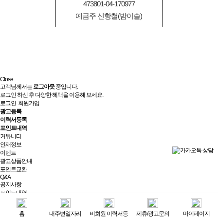
473801-04-170977
예금주 신항철(밤이슬)
Close
고객님께서는
로그아웃
중입니다.
로그인 하신 후 다양한 혜택을 이용해 보세요.
로그인
회원가입
광고등록
이력서등록
포인트내역
커뮤니티
인재정보
이벤트
광고상품안내
포인트교환
Q&A
공지사항
포인트내역
제휴/광고문의
실시간상담
홈
내주변일자리
비회원 이력서등
제휴/광고문의
마이페이지
최근 본 광고
전체보기