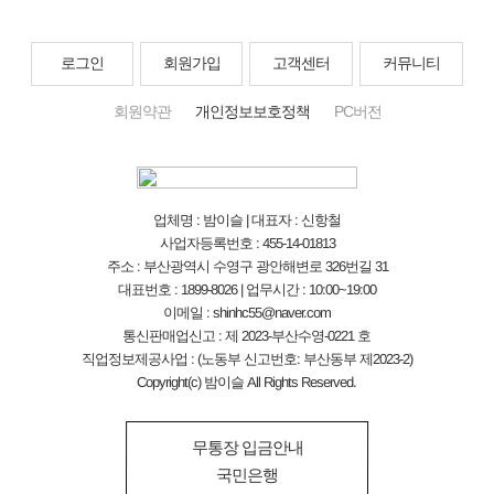
로그인
회원가입
고객센터
커뮤니티
회원약관
개인정보보호정책
PC버전
업체명 : 밤이슬 | 대표자 : 신항철
사업자등록번호 : 455-14-01813
주소 : 부산광역시 수영구 광안해변로 326번길 31
대표번호 : 1899-8026 | 업무시간 : 10:00~19:00
이메일 : shinhc55@naver.com
통신판매업신고 : 제 2023-부산수영-0221 호
직업정보제공사업 : (노동부 신고번호: 부산동부 제2023-2)
Copyright(c) 밤이슬 All Rights Reserved.
무통장 입금안내
국민은행