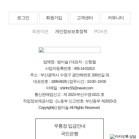
로그인
회원가입
고객센터
커뮤니티
회원약관
개인정보보호정책
PC버전
업체명 : 밤이슬 | 대표자 : 신항철
사업자등록번호 : 455-14-01813
주소 : 부산광역시 수영구 광안해변로 326번길 31
대표번호 : 1899-8026 | 업무시간 : 10:00~19:00
이메일 : shinhc55@naver.com
통신판매업신고 : 제 2023-부산수영-0221 호
직업정보제공사업 : (노동부 신고번호: 부산동부 제2023-2)
Copyright(c) 밤이슬 All Rights Reserved.
무통장 입금안내
국민은행