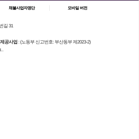
채불사업자명단
모바일 버전
번길 31
제공사업
: (노동부 신고번호: 부산동부 제2023-2)
..