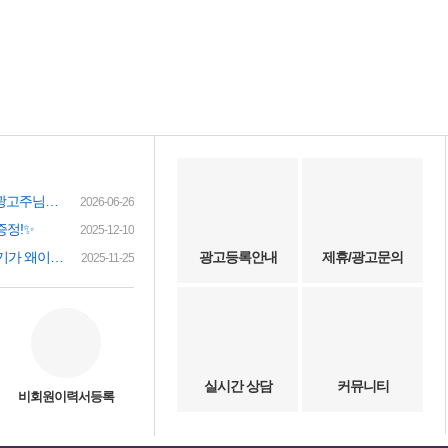
여성인재정보 이력서 등록시 유료광고주님께 인재정보 문자갑니다!
2026-06-26
증정!✨
2025-12-10
(챗gpt) 요즘 유흥업소 아가씨 구하기가 왜이리 힘들까요? 원인이 무엇이 잇을까요?
광고등록안내
제휴/광고문의
2025-11-25
실시간 상담
커뮤니티
비회원이력서등록