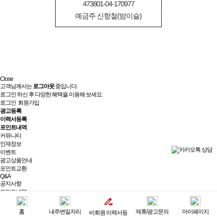
473801-04-170977
예금주 신항철(밤이슬)
Close
고객님께서는
로그아웃
중입니다.
로그인 하신 후 다양한 혜택을 이용해 보세요.
로그인
회원가입
광고등록
이력서등록
포인트내역
커뮤니티
인재정보
이벤트
광고상품안내
포인트교환
Q&A
공지사항
포인트내역
제휴/광고문의
실시간상담
홈
내주변일자리
제휴/광고문의
마이페이지
비회원 이력서등
최근 본 광고
전체보기