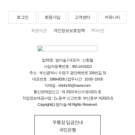
로그인
회원가입
고객센터
커뮤니티
회원약관
개인정보보호정책
PC버전
업체명 : 밤이슬 | 대표자 : 신항철
사업자등록번호 : 455-14-01813
주소 : 부산광역시 수영구 광안해변로 326번길 31
대표번호 : 1899-8026 | 업무시간 : 10:00~19:00
이메일 : shinhc55@naver.com
통신판매업신고 : 제 2023-부산수영-0221 호
직업정보제공사업 : (노동부 신고번호: 부산동부 제2023-2)
Copyright(c) 밤이슬 All Rights Reserved.
무통장 입금안내
국민은행