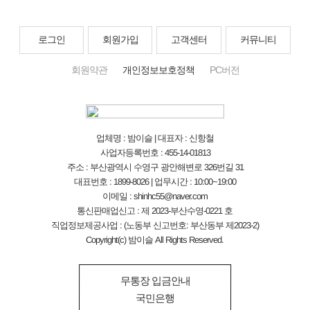
로그인
회원가입
고객센터
커뮤니티
회원약관
개인정보보호정책
PC버전
업체명 : 밤이슬 | 대표자 : 신항철
사업자등록번호 : 455-14-01813
주소 : 부산광역시 수영구 광안해변로 326번길 31
대표번호 : 1899-8026 | 업무시간 : 10:00~19:00
이메일 : shinhc55@naver.com
통신판매업신고 : 제 2023-부산수영-0221 호
직업정보제공사업 : (노동부 신고번호: 부산동부 제2023-2)
Copyright(c) 밤이슬 All Rights Reserved.
무통장 입금안내
국민은행