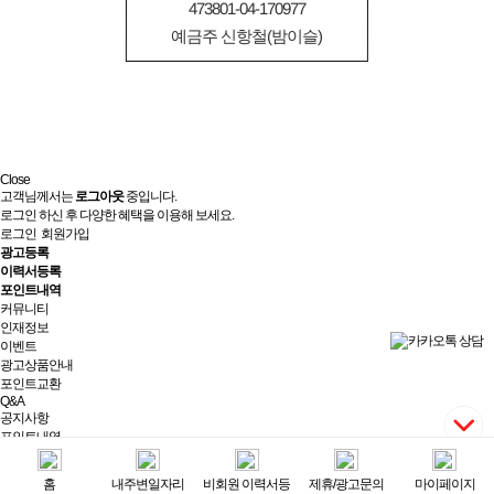
473801-04-170977
예금주 신항철(밤이슬)
Close
고객님께서는
로그아웃
중입니다.
로그인 하신 후 다양한 혜택을 이용해 보세요.
로그인
회원가입
광고등록
이력서등록
포인트내역
커뮤니티
인재정보
이벤트
광고상품안내
포인트교환
Q&A
공지사항
포인트내역
제휴/광고문의
실시간상담
홈
내주변일자리
비회원 이력서등
제휴/광고문의
마이페이지
최근 본 광고
전체보기