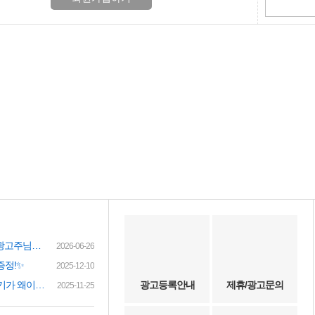
여성인재정보 이력서 등록시 유료광고주님께 인재정보 문자갑니다!
2026-06-26
증정!✨
2025-12-10
(챗gpt) 요즘 유흥업소 아가씨 구하기가 왜이리 힘들까요? 원인이 무엇이 잇을까요?
광고등록안내
제휴/광고문의
2025-11-25