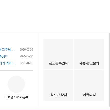
여성인재정보 이력서 등록시 유료광고주님께 인재정보 문자갑니다!
2026-06-26
증정!✨
2025-12-10
(챗gpt) 요즘 유흥업소 아가씨 구하기가 왜이리 힘들까요? 원인이 무엇이 잇을까요?
광고등록안내
제휴/광고문의
2025-11-25
실시간 상담
커뮤니티
비회원이력서등록