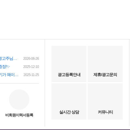
여성인재정보 이력서 등록시 유료광고주님께 인재정보 문자갑니다!
2026-06-26
증정!✨
2025-12-10
(챗gpt) 요즘 유흥업소 아가씨 구하기가 왜이리 힘들까요? 원인이 무엇이 잇을까요?
광고등록안내
제휴/광고문의
2025-11-25
실시간 상담
커뮤니티
비회원이력서등록