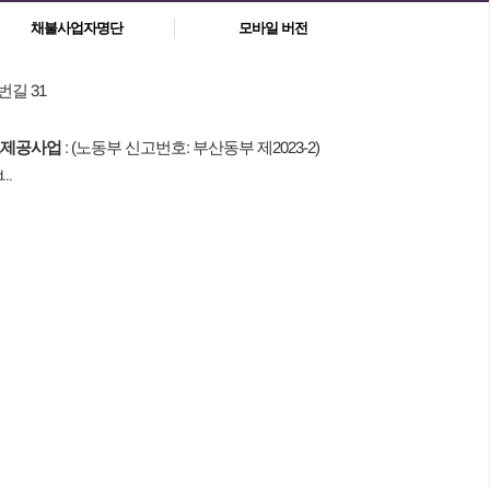
채불사업자명단
모바일 버전
번길 31
제공사업
: (노동부 신고번호: 부산동부 제2023-2)
..