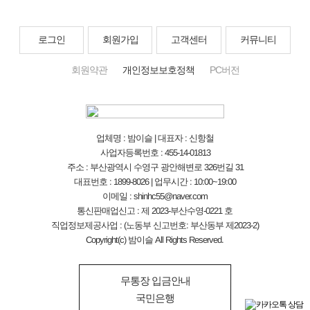
로그인
회원가입
고객센터
커뮤니티
회원약관
개인정보보호정책
PC버전
업체명 : 밤이슬 | 대표자 : 신항철
사업자등록번호 : 455-14-01813
주소 : 부산광역시 수영구 광안해변로 326번길 31
대표번호 : 1899-8026 | 업무시간 : 10:00~19:00
이메일 : shinhc55@naver.com
통신판매업신고 : 제 2023-부산수영-0221 호
직업정보제공사업 : (노동부 신고번호: 부산동부 제2023-2)
Copyright(c) 밤이슬 All Rights Reserved.
무통장 입금안내
국민은행