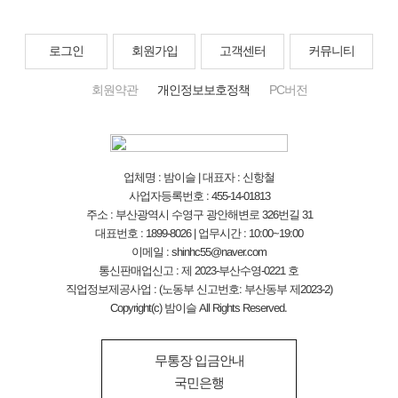
로그인
회원가입
고객센터
커뮤니티
회원약관
개인정보보호정책
PC버전
업체명 : 밤이슬 | 대표자 : 신항철
사업자등록번호 : 455-14-01813
주소 : 부산광역시 수영구 광안해변로 326번길 31
대표번호 : 1899-8026 | 업무시간 : 10:00~19:00
이메일 : shinhc55@naver.com
통신판매업신고 : 제 2023-부산수영-0221 호
직업정보제공사업 : (노동부 신고번호: 부산동부 제2023-2)
Copyright(c) 밤이슬 All Rights Reserved.
무통장 입금안내
국민은행