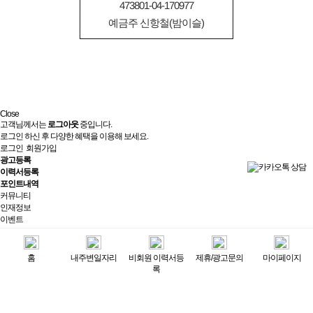
473801-04-170977
예금주 신항철(밤이슬)
Close
고객님께서는
로그아웃
중입니다.
로그인 하신 후 다양한 혜택을 이용해 보세요.
로그인
회원가입
광고등록
이력서등록
포인트내역
커뮤니티
인재정보
이벤트
광고상품안내
포인트교환
Q&A
홈
내주변일자리
비회원 이력서등
제휴/광고문의
마이페이지
공지사항
록
포인트내역
제휴/광고문의
실시간상담
최근 본 광고
전체보기