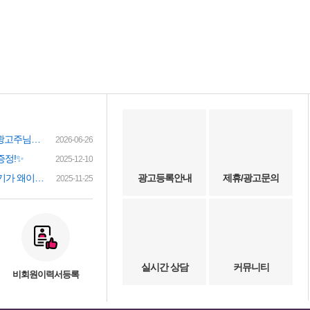
여성인재정보 이력서 등록시 유료광고주님께 인재정보 문자갑니다!
2026-06-26
증정!✨
2025-12-10
(챗gpt) 요즘 유흥업소 아가씨 구하기가 왜이리 힘들까요? 원인이 무엇이 잇을까요?
광고등록안내
제휴/광고문의
2025-11-25
실시간 상담
커뮤니티
비회원이력서등록