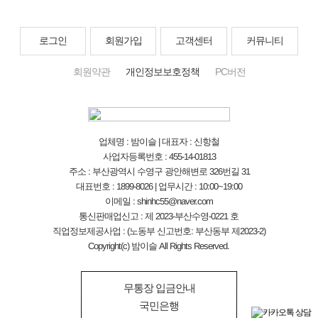
로그인
회원가입
고객센터
커뮤니티
회원약관
개인정보보호정책
PC버전
업체명 : 밤이슬 | 대표자 : 신항철
사업자등록번호 : 455-14-01813
주소 : 부산광역시 수영구 광안해변로 326번길 31
대표번호 : 1899-8026 | 업무시간 : 10:00~19:00
이메일 : shinhc55@naver.com
통신판매업신고 : 제 2023-부산수영-0221 호
직업정보제공사업 : (노동부 신고번호: 부산동부 제2023-2)
Copyright(c) 밤이슬 All Rights Reserved.
무통장 입금안내
국민은행