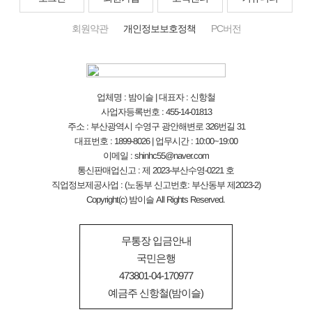
회원약관
개인정보보호정책
PC버전
업체명 : 밤이슬 | 대표자 : 신항철
사업자등록번호 : 455-14-01813
주소 : 부산광역시 수영구 광안해변로 326번길 31
대표번호 : 1899-8026 | 업무시간 : 10:00~19:00
이메일 : shinhc55@naver.com
통신판매업신고 : 제 2023-부산수영-0221 호
직업정보제공사업 : (노동부 신고번호: 부산동부 제2023-2)
Copyright(c) 밤이슬 All Rights Reserved.
무통장 입금안내
국민은행
473801-04-170977
예금주 신항철(밤이슬)