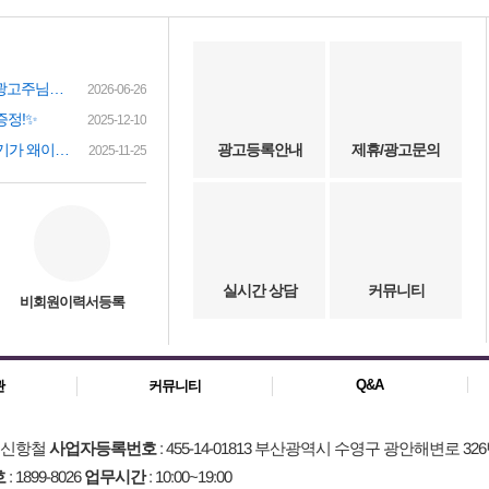
여성인재정보 이력서 등록시 유료광고주님께 인재정보 문자갑니다!
2026-06-26
증정!✨
2025-12-10
(챗gpt) 요즘 유흥업소 아가씨 구하기가 왜이리 힘들까요? 원인이 무엇이 잇을까요?
광고등록안내
제휴/광고문의
2025-11-25
실시간 상담
커뮤니티
비회원이력서등록
Q&A
관
커뮤니티
: 신항철
사업자등록번호
: 455-14-01813 부산광역시 수영구 광안해변로 326
호
: 1899-8026
업무시간
: 10:00~19:00