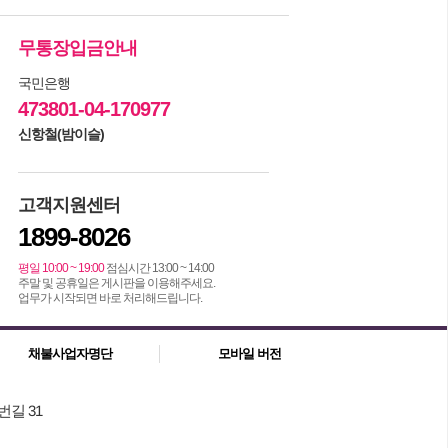
무통장입금안내
국민은행
473801-04-170977
신항철(밤이슬)
고객지원센터
1899-8026
평일 10:00 ~ 19:00
점심시간 13:00 ~ 14:00
주말 및 공휴일은 게시판을 이용해주세요.
업무가 시작되면 바로 처리해드립니다.
채불사업자명단
모바일 버전
번길 31