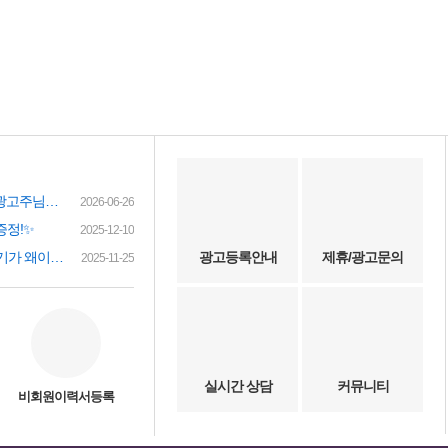
여성인재정보 이력서 등록시 유료광고주님께 인재정보 문자갑니다!
2026-06-26
증정!✨
2025-12-10
(챗gpt) 요즘 유흥업소 아가씨 구하기가 왜이리 힘들까요? 원인이 무엇이 잇을까요?
광고등록안내
제휴/광고문의
2025-11-25
실시간 상담
커뮤니티
비회원이력서등록