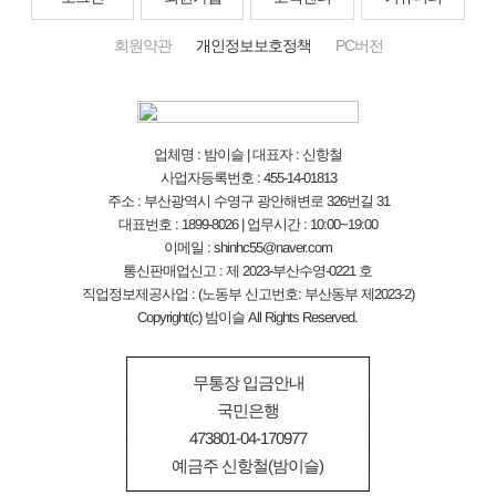
회원약관
개인정보보호정책
PC버전
업체명 : 밤이슬 | 대표자 : 신항철
사업자등록번호 : 455-14-01813
주소 : 부산광역시 수영구 광안해변로 326번길 31
대표번호 : 1899-8026 | 업무시간 : 10:00~19:00
이메일 : shinhc55@naver.com
통신판매업신고 : 제 2023-부산수영-0221 호
직업정보제공사업 : (노동부 신고번호: 부산동부 제2023-2)
Copyright(c) 밤이슬 All Rights Reserved.
무통장 입금안내
국민은행
473801-04-170977
예금주 신항철(밤이슬)