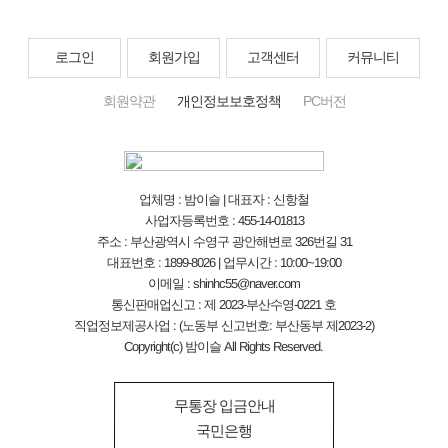
로그인
회원가입
고객센터
커뮤니티
회원약관
개인정보보호정책
PC버전
업체명 : 밤이슬 | 대표자 : 신항철
사업자등록번호 : 455-14-01813
주소 : 부산광역시 수영구 광안해변로 326번길 31
대표번호 : 1899-8026 | 업무시간 : 10:00~19:00
이메일 : shinhc55@naver.com
통신판매업신고 : 제 2023-부산수영-0221 호
직업정보제공사업 : (노동부 신고번호: 부산동부 제2023-2)
Copyright(c) 밤이슬 All Rights Reserved.
무통장 입금안내
국민은행