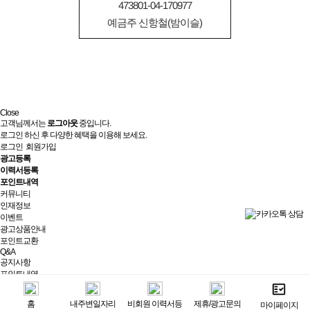
473801-04-170977
예금주 신항철(밤이슬)
Close
고객님께서는
로그아웃
중입니다.
로그인 하신 후 다양한 혜택을 이용해 보세요.
로그인
회원가입
광고등록
이력서등록
포인트내역
커뮤니티
인재정보
이벤트
광고상품안내
포인트교환
Q&A
공지사항
포인트내역
제휴/광고문의
실시간상담
홈
내주변일자리
비회원 이력서등
제휴/광고문의
마이페이지
최근 본 광고
전체보기