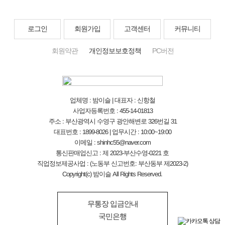
로그인
회원가입
고객센터
커뮤니티
회원약관
개인정보보호정책
PC버전
업체명 : 밤이슬 | 대표자 : 신항철
사업자등록번호 : 455-14-01813
주소 : 부산광역시 수영구 광안해변로 326번길 31
대표번호 : 1899-8026 | 업무시간 : 10:00~19:00
이메일 : shinhc55@naver.com
통신판매업신고 : 제 2023-부산수영-0221 호
직업정보제공사업 : (노동부 신고번호: 부산동부 제2023-2)
Copyright(c) 밤이슬 All Rights Reserved.
무통장 입금안내
국민은행