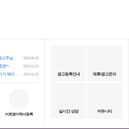
여성인재정보 이력서 등록시 유료광고주님께 인재정보 문자갑니다!
2026-06-26
증정!✨
2025-12-10
(챗gpt) 요즘 유흥업소 아가씨 구하기가 왜이리 힘들까요? 원인이 무엇이 잇을까요?
광고등록안내
제휴/광고문의
2025-11-25
실시간 상담
커뮤니티
비회원이력서등록