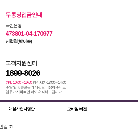
무통장입금안내
국민은행
473801-04-170977
신항철(밤이슬)
고객지원센터
1899-8026
평일 10:00 ~ 19:00
점심시간 13:00 ~ 14:00
주말 및 공휴일은 게시판을 이용해주세요.
업무가 시작되면 바로 처리해드립니다.
채불사업자명단
모바일 버전
번길 31