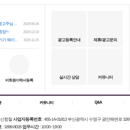
여성인재정보 이력서 등록시 유료광고주님께 인재정보 문자갑니다!
2026-06-26
증정!✨
2025-12-10
(챗gpt) 요즘 유흥업소 아가씨 구하기가 왜이리 힘들까요? 원인이 무엇이 잇을까요?
광고등록안내
제휴/광고문의
2025-11-25
실시간 상담
커뮤니티
비회원이력서등록
Q&A
관
커뮤니티
: 신항철
사업자등록번호
: 455-14-01813 부산광역시 수영구 광안해변로 326
호
: 1899-8026
업무시간
: 10:00~19:00