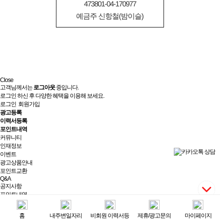
473801-04-170977
예금주 신항철(밤이슬)
Close
고객님께서는
로그아웃
중입니다.
로그인 하신 후 다양한 혜택을 이용해 보세요.
로그인
회원가입
광고등록
이력서등록
포인트내역
커뮤니티
인재정보
이벤트
광고상품안내
포인트교환
Q&A
공지사항
포인트내역
제휴/광고문의
실시간상담
홈
내주변일자리
비회원 이력서등
제휴/광고문의
마이페이지
최근 본 광고
전체보기