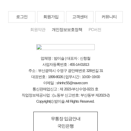
로그인
회원가입
고객센터
커뮤니티
회원약관
개인정보보호정책
PC버전
업체명 : 밤이슬 | 대표자 : 신항철
사업자등록번호 : 455-14-01813
주소 : 부산광역시 수영구 광안해변로 326번길 31
대표번호 : 1899-8026 | 업무시간 : 10:00~19:00
이메일 : shinhc55@naver.com
통신판매업신고 : 제 2023-부산수영-0221 호
직업정보제공사업 : (노동부 신고번호: 부산동부 제2023-2)
Copyright(c) 밤이슬 All Rights Reserved.
무통장 입금안내
국민은행