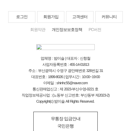
로그인
회원가입
고객센터
커뮤니티
회원약관
개인정보보호정책
PC버전
업체명 : 밤이슬 | 대표자 : 신항철
사업자등록번호 : 455-14-01813
주소 : 부산광역시 수영구 광안해변로 326번길 31
대표번호 : 1899-8026 | 업무시간 : 10:00~19:00
이메일 : shinhc55@naver.com
통신판매업신고 : 제 2023-부산수영-0221 호
직업정보제공사업 : (노동부 신고번호: 부산동부 제2023-2)
Copyright(c) 밤이슬 All Rights Reserved.
무통장 입금안내
국민은행