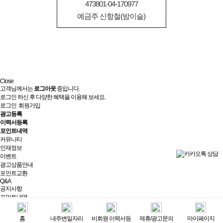
473801-04-170977
예금주 신항철(밤이슬)
Close
고객님께서는
로그아웃
중입니다.
로그인 하신 후 다양한 혜택을 이용해 보세요.
로그인
회원가입
광고등록
이력서등록
포인트내역
커뮤니티
인재정보
이벤트
광고상품안내
포인트교환
Q&A
공지사항
포인트내역
제휴/광고문의
실시간상담
홈
내주변일자리
비회원 이력서등
제휴/광고문의
마이페이지
최근 본 광고
전체보기