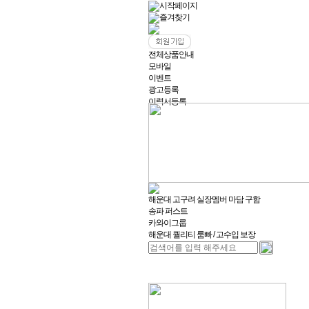
시작페이지
즐겨찾기
전체상품안내
모바일
이벤트
광고등록
이력서등록
해운대 고구려 실장멤버 마담 구함
송파 퍼스트
카와이그룹
해운대 퀄리티 룸빠 / 고수입 보장