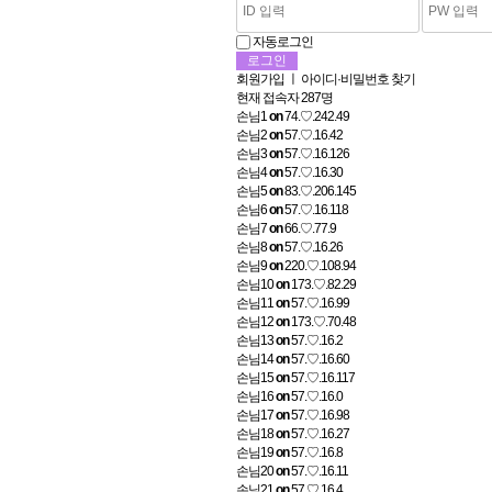
자동로그인
회원가입
ㅣ
아이디·비밀번호 찾기
현재 접속자
287명
손님1
on
74.♡.242.49
손님2
on
57.♡.16.42
손님3
on
57.♡.16.126
손님4
on
57.♡.16.30
손님5
on
83.♡.206.145
손님6
on
57.♡.16.118
손님7
on
66.♡.77.9
손님8
on
57.♡.16.26
손님9
on
220.♡.108.94
손님10
on
173.♡.82.29
손님11
on
57.♡.16.99
손님12
on
173.♡.70.48
손님13
on
57.♡.16.2
손님14
on
57.♡.16.60
손님15
on
57.♡.16.117
손님16
on
57.♡.16.0
손님17
on
57.♡.16.98
손님18
on
57.♡.16.27
손님19
on
57.♡.16.8
손님20
on
57.♡.16.11
손님21
on
57.♡.16.4