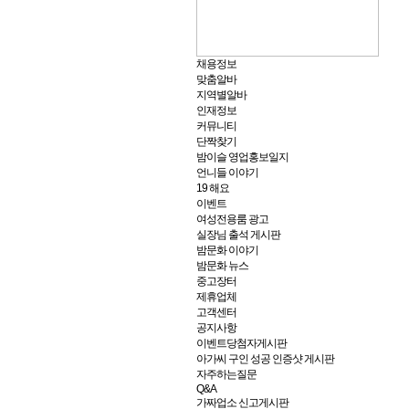
채용정보
맞춤알바
지역별알바
인재정보
커뮤니티
단짝찾기
밤이슬 영업홍보일지
언니들 이야기
19 해요
이벤트
여성전용룸 광고
실장님 출석 게시판
밤문화 이야기
밤문화 뉴스
중고장터
제휴업체
고객센터
공지사항
이벤트당첨자게시판
아가씨 구인 성공 인증샷 게시판
자주하는질문
Q&A
가짜업소 신고게시판