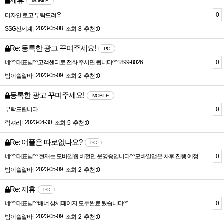
제휴
MOBILE
0
디자인 로고 부탁드려ᄋᆢ
|
2023-05-08
SSG신세계
조회 :8
추천 :0
Re: 등록한 광고 꾸며주세요!
PC
0
네^^ 대표님^^고객센터로 전화 주시면 됩니다^^1899-8026
|
2023-05-09
밤이슬알바
조회 :2
추천 :0
등록한 광고 꾸며주세요!
MOBILE
0
부탁드립니다
|
2023-04-30
럭셔리
조회 :5
추천 :0
Re: 어플은 따로없나요?
PC
0
네^^ 대표님^^ 현재는 모바일웹 버전만 운영중입니다^^모바일앱은 차후 진행 예정에 있습니다^^
|
2023-05-09
밤이슬알바
조회 :2
추천 :0
Re: 제휴
PC
0
네^^ 대표님^^배너 상세페이지 모두완료 됬습니다^^
|
2023-05-09
밤이슬알바
조회 :2
추천 :0