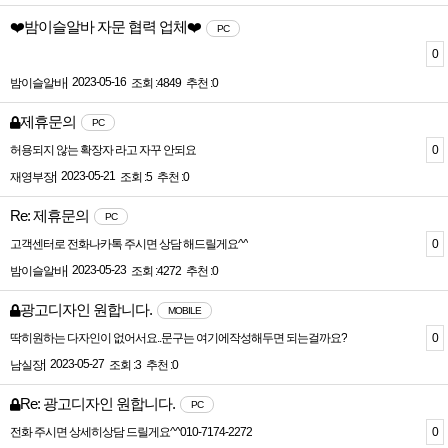
❤️밤이슬알바 자문 협력 업체❤️
PC
0
|
2023-05-16
밤이슬알바
조회 :4849
추천 :0
제휴문의
PC
0
허용되지 않는 확장자 라고 자꾸 안되요
|
2023-05-21
재영부장
조회 :5
추천 :0
Re: 제휴문의
PC
0
고객센터로 전화나카톡 주시면 상담 해드릴게요^^
|
2023-05-23
밤이슬알바
조회 :4272
추천 :0
광고디자인 원합니다.
MOBILE
0
딱히원하는 다자인이 없어서요..문구는 여기에작성해두면 되는걸까요?
|
2023-05-27
남실장
조회 :3
추천 :0
Re: 광고디자인 원합니다.
PC
0
전화 주시면 상세히상담 드릴게요^^010-7174-2272