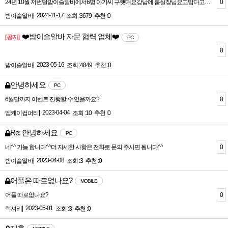
0
24년 10월 저번달밤이슬알바에서6명 아가씨 구햇대요강남에 룸실장님요고맙다고 카톡 인증 캡쳐 보내 주셧어요그래서 특수배너도 신청 하시기로햇어요
|
2024-11-17
밤이슬알바
조회 :3679
추천 :0
❤️밤이슬알바 자문 협력 업체❤️
[공지]
PC
0
|
2023-05-16
밤이슬알바
조회 :4849
추천 :0
안녕하세요
PC
0
6월달까지 이벤트 진행할 수 있을까요?
|
2023-04-04
엠케이컴퍼티
조회 :10
추천 :0
Re: 안녕하세요
PC
0
네^^ 가능 합니다^^더 자세한 사항은 전화로 문의 주시면 됩니다^^
|
2023-04-08
밤이슬알바
조회 :3
추천 :0
어플은 따로없나요?
MOBILE
0
어플 따로없나요?
|
2023-05-01
럭셔리
조회 :3
추천 :0