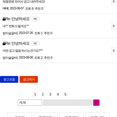
0
채용완료 되어서 공고 내려주세요!
HiHi
|
2023-08-07
조회 :8
추천 :0
Re: 안녕하세요
PC
0
네^^ 전화 드릴게요^^
|
2023-07-26
밤이슬알바
조회 :1
추천 :0
Re: 안녕하세요
PC
0
어떤 공고 말씀 하시는건가요?^^
|
2023-08-08
밤이슬알바
조회 :2
추천 :0
광고포함
광고제거
1
2
3
4
5