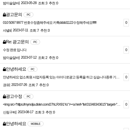
|
2023-05-28
밤이슬알바
조회 :3
추천 :0
광고문의
PC
0
010 5097 9977 번호수정좀해주세요 카톡dddd1122수정해주세요!!!!!!!
|
2023-07-11
샤넬s
조회 :7
추천 :0
Re: 광고문의
PC
0
수정 완료 입니다
|
2023-07-12
밤이슬알바
조회 :2
추천 :0
안녕하세요
PC
0
안녕하세요 업소회원 사업자등록 있는 아이디로광고 등록을 하고 싶습니다종류 기간 별 금액 좀 알려주세요
|
2023-07-26
권유
조회 :7
추천 :0
광고수정
PC
0
<img src="https://mynolja.diskn.com/27hLRX91Yu" /><a href="tel:01048343615" target="_blank"><img src="https://mynolja.diskn.com/1n4V2vAhLG" /><a href="https://open.kakao.com/o/sZdjd6gf" target="_blank"><img src="https://mynolja.diskn.com/0nBxr5EIeg" />.글내용 html 변환해서 위 내용으로 올려주실수있을까요
|
2023-08-17
신림구찌
조회 :3
추천 :0
안녕하세요
MOBILE