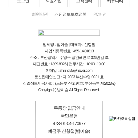
로그인
회원가입
고객센터
커뮤니티
회원약관
개인정보보호정책
PC버전
업체명 : 밤이슬 | 대표자 : 신항철
사업자등록번호 : 455-14-01813
주소 : 부산광역시 수영구 광안해변로 326번길 31
대표번호 : 1899-8026 | 업무시간 : 10:00~19:00
이메일 : shinhc55@naver.com
통신판매업신고 : 제 2023-부산수영-0221 호
직업정보제공사업 : (노동부 신고번호: 부산동부 제2023-2)
Copyright(c) 밤이슬 All Rights Reserved.
무통장 입금안내
국민은행
473801-04-170977
예금주 신항철(밤이슬)