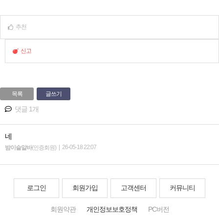
추천
신고
목록
글쓰기
댓글 1개
네
|
26-05-18 22:07
밤이슬알바
(인증회원)
로그인
회원가입
고객센터
커뮤니티
회원약관
개인정보보호정책
PC버전