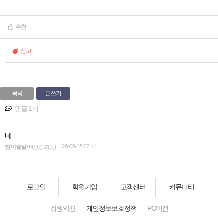
추천
신고
목록
글쓰기
댓글 1개
네
|
26-05-15 02:44
밤이슬알바
(인증회원)
로그인
회원가입
고객센터
커뮤니티
회원약관
개인정보보호정책
PC버전