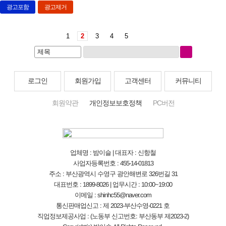
광고포함
광고제거
1
2
3
4
5
로그인
회원가입
고객센터
커뮤니티
회원약관
개인정보보호정책
PC버전
업체명 : 밤이슬 | 대표자 : 신항철
사업자등록번호 : 455-14-01813
주소 : 부산광역시 수영구 광안해변로 326번길 31
대표번호 : 1899-8026 | 업무시간 : 10:00~19:00
이메일 : shinhc55@naver.com
통신판매업신고 : 제 2023-부산수영-0221 호
직업정보제공사업 : (노동부 신고번호: 부산동부 제2023-2)