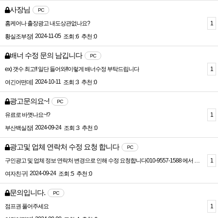
사장님
PC
1
홈케어나 출장광고 내도상관없나요?
|
2024-11-05
황실조부장
조회 :6
추천 :0
배너 수정 문의 남깁니다
PC
1
ex) 갯수 최고!! 일단 들어와!!이렇게 배너수정 부탁드립니다
|
2024-10-11
여긴어떤데
조회 :3
추천 :0
광고문의요~!
PC
1
유료로 바꼇나요~!?
|
2024-09-24
부산백실장
조회 :3
추천 :0
광고및 업체 연락처 수정 요청 합니다
PC
1
구인광고 및 업체 정보 연락처 변경으로 인해 수정 요청합니다010-9557-1588 에서 010-3498-3342 로 변경 부탁드려요
|
2024-09-24
여자친구
조회 :5
추천 :0
문의입니다.
PC
1
점프권 풀어주세요