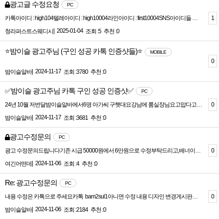
광고글 수정요청
PC
1
카톡아이디 : high104텔레아이디 : high10004라인아이디 : first10004SNS아이디들 추가해주시면 감사하겠습니다
|
2025-01-04
청라퍼스트스웨디시
조회 :5
추천 :0
⭐밤이슬 광고주님 (구인 성공 카톡 인증샷들)⭐
MOBILE
0
|
2024-11-17
밤이슬알바
조회 :3780
추천 :0
✅밤이슬 광고주님 카톡 구인 성공 인증샷✅
PC
0
24년 10월 저번달밤이슬알바에서6명 아가씨 구햇대요강남에 룸실장님요고맙다고 카톡 인증 캡쳐 보내 주셧어요그래서 특수배너도 신청 하시기로햇어요
|
2024-11-17
밤이슬알바
조회 :3681
추천 :0
광고수정문의
PC
0
광고 수정문의드립니다기존 시급 50000원에서 6만원으로 수정부탁드리고,배너이미지 택스트를"서울1등 갯수도1등" 으로 수정부탁드립니다!그리고, 광고 내용을 수정하고 싶은데 수정하려고 하니,점프설정한 할수있다고 하는데, 내용수정이 불가한건가요?
|
2024-11-06
여긴어떤데
조회 :4
추천 :0
Re: 광고수정문의
PC
0
내용 수정은 카톡으로 주세요카톡 bam2sul1아니면 수정 내용 디자인 변경게시판에 남겨 주셔도 됩니다
|
2024-11-06
밤이슬알바
조회 :2184
추천 :0