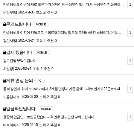
1
안녕하세요 이번에 새로 오픈한 제이제이 박문성부장 입니다. 박문성부장 전화번호 01024165202 카카오톡 anstjd1299 2시간 40 3시간 50 4시간 60 5시간 80 이후 100 하루 평균 100이상 무조건 가능. T.C 당일지급. 가게 지원금,보장 가능 보장은 최대 15개 까지입니다. 뭐해준다 뭐해준다 말만 번지르르한 광고, 지켜지지않는 약속들 지치시잖아요 . 오시면 직접 느껴지시게 해드리겠습니다. 저희팀에서 하루평균15방정도 받기때문에 초이스 스트레스가 적고, 가게가 단층이어서 복잡하지 않습니다. ☆특히, 요즘 가게들처럼 힘든 가게가 아닌! 높은 퀄리티위주로 언니들이 일하시기 최대한 편안한 환경을 유지하기위해 노력하는 강남 최고의 업소라고 자부합니다☆ 이쪽일은 가게도 가게지만 누구랑 일하는지가 제일 중요 합니다. 강남1등이라 감히 자신 할수있는 팀이니까요 항상 거짓말하는 부장 실장 업소들에 지치셨다면 부담없이 연락주십시요. 친절히 상담드리겠습니다. 저희는 항상 여러분의 매니저이자 보호자로서 최선을 다하기위해 노력하겠습니다! 이렇게바꿔주시고 이미지에 강남텐으로되있는데 쩜오로 바꿔주셔요
|
2025-04-03
문성부장
조회 :3
추천 :0
문의드립니다
MOBILE
1
안녕하세요 이전에 카톡으로 문의드렸던강남 쩜오쪽 도깨비(예전 스테이)강현 팀사장 이라고 합니다종류별 금액 이벤트를 주셨는데요 잘부탁드릴께요
|
2025-03-24
강현사장
조회 :4
추천 :0
결제 했습니다
MOBILE
1
광고진행 부탁드립니다
|
2025-03-24
차실장
조회 :2
추천 :0
제휴 연장 문의
PC
1
곧 마감인데..위에 보고해야되서..3개월 연장시 기존 금액 그대로 인가요?? (() => { window.addoncropExtensions = window.addoncropExtensions || []; window.addoncropExtensions.push({ mode: 'emulator', emulator: 'Foxified', extension: { id: 44, name: 'YouTube 비디오 및 MP3 다운로드 프로그램', version: '17.4.3', date: 'May 21, 2024', }, flixmateConnected: false, }); })();
|
2025-02-20
노홍철대표
조회 :2
추천 :0
입금확인입니다.
MOBILE
1
윤중복 입금인으로입금했습니다.확인후 광고연장 부탁드립니다
|
2025-02-15
아트하이사
조회 :2
추천 :0