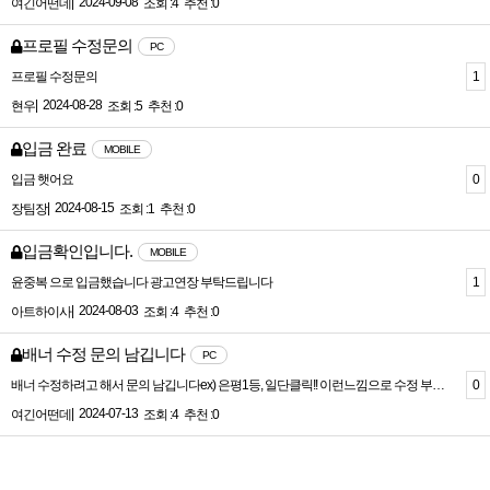
|
2024-09-08
여긴어떤데
조회 :4
추천 :0
프로필 수정문의
PC
1
프로필 수정문의
|
2024-08-28
현우
조회 :5
추천 :0
입금 완료
MOBILE
0
입금 햇어요
|
2024-08-15
장팀장
조회 :1
추천 :0
입금확인입니다.
MOBILE
1
윤중복 으로 입금했습니다 광고연장 부탁드립니다
|
2024-08-03
아트하이사
조회 :4
추천 :0
배너 수정 문의 남깁니다
PC
0
배너 수정하려고 해서 문의 남깁니다ex) 은평1등, 일단클릭!! 이런느낌으로 수정 부탁드립니다
|
2024-07-13
여긴어떤데
조회 :4
추천 :0